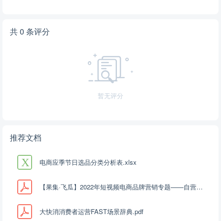
共 0 条评分
暂无评分
推荐文档
电商应季节日选品分类分析表.xlsx
【果集·飞瓜】2022年短视频电商品牌营销专题——自营小店及品牌自播机会洞察.pdf
大快消消费者运营FAST场景辞典.pdf