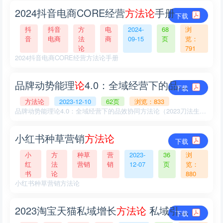
2024抖音电商CORE经营
方
法
论
手册
下载
抖
抖音
方
电
2024-
68
浏
音
电商
法
商
09-15
页
览：
论
791
2024抖音电商CORE经营方法论手册
品牌动势能理
论
4.0：全域经营下的品效协同
方
下载
方法论
2023-12-10
62页
浏览：833
品牌动势能理论4.0：全域经营下的品效协同方法论（2023刀法生机峰会）.pdf
小红书种草营销
方
法
论
下载
小
方
种草
营
2023-
36
浏
红
法
营销
销
12-07
页
览：
书
论
880
小红书种草营销方法论
2023淘宝天猫私域增长
方
法
论
私域引领长效增长.pdf
下载