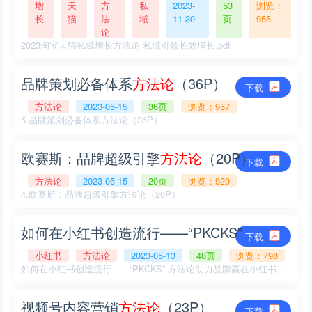
增
天
方
私
2023-
53
浏览：
长
猫
法
域
11-30
页
955
论
2023淘宝天猫私域增长方法论 私域引领长效增长.pdf
品牌策划必备体系
方
法
论
（36P）
下载
方法论
2023-05-15
36页
浏览：957
5.品牌策划必备体系方法论（36P）
欧赛斯：品牌超级引擎
方
法
论
（20P）
下载
方法论
2023-05-15
20页
浏览：920
4.欧赛斯：品牌超级引擎方法论（20P）
如何在小红书创造流行——“PKCKS”
方
法
论
助
下载
小红书
方法论
2023-05-13
48页
浏览：798
如何在小红书创造流行——“PKCKS” 方法论助力品牌赢在小红书（48P）
视频号内容营销
方
法
论
（23P）
下载