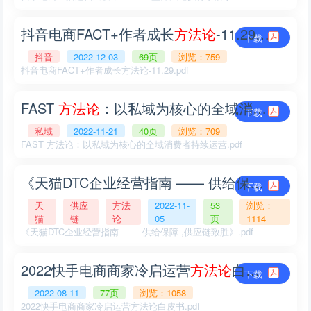
抖音电商FACT+作者成长
方
法
论
-11.29.pdf
下载
抖音
2022-12-03
69页
浏览：759
抖音电商FACT+作者成长方法论-11.29.pdf
FAST
方
法
论
：以私域为核心的全域消费者持续运营.pdf
下载
私域
2022-11-21
40页
浏览：709
FAST 方法论：以私域为核心的全域消费者持续运营.pdf
《天猫DTC企业经营指南 —— 供给保障 ,供应链致胜》.pdf
下载
天
供应
方法
2022-11-
53
浏览：
猫
链
论
05
页
1114
《天猫DTC企业经营指南 —— 供给保障 ,供应链致胜》.pdf
2022快手电商商家冷启运营
方
法
论
白皮书.pdf
下载
2022-08-11
77页
浏览：1058
2022快手电商商家冷启运营方法论白皮书.pdf