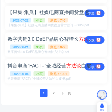
【果集·集瓜】社媒电商直播间货盘运营
方
法
论
-
下载
2022-07-22
44页
浏览：746
【果集·集瓜】社媒电商直播间货盘运营方法论 - 0629.pdf
数字营销3.0 DeEP品牌心智增长
方
法
论
.pdf
下载
2022-06-21
36页
浏览：879
数字营销3.0 DeEP品牌心智增长方法论.pdf
抖音电商“FACT+”全域经营
方
法
论
白皮书.pdf
下载
2022-06-04
76页
浏览：1021
抖音电商“FACT+”全域经营方法论白皮书.pdf
1
2
下一页
ＱＱ