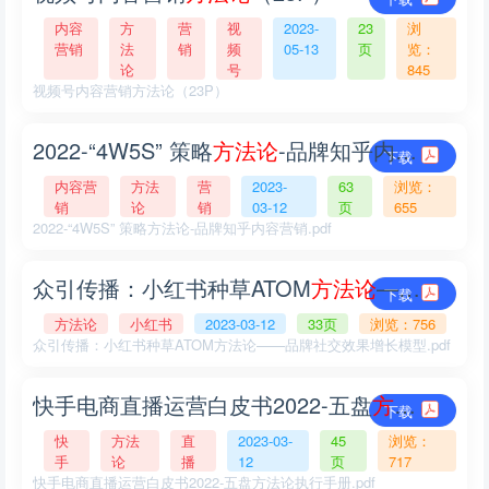
内容
方
营
视
2023-
23
浏
营销
法
销
频
05-13
页
览：
论
号
845
视频号内容营销方法论（23P）
2022-“4W5S” 策略
方
法
论
-品牌知乎内容营销.pdf
下载
内容营
方法
营
2023-
63
浏览：
销
论
销
03-12
页
655
2022-“4W5S” 策略方法论-品牌知乎内容营销.pdf
众引传播：小红书种草ATOM
方
法
论
——品牌社交效果增长模型.pdf
下载
方法论
小红书
2023-03-12
33页
浏览：756
众引传播：小红书种草ATOM方法论——品牌社交效果增长模型.pdf
快手电商直播运营白皮书2022-五盘
方
法
论
执行手
下载
快
方法
直
2023-03-
45
浏览：
手
论
播
12
页
717
快手电商直播运营白皮书2022-五盘方法论执行手册.pdf